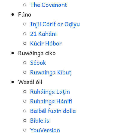
The Covenant
Fúno
Injil Córif or Oḍiyu
21 Kaháni
Kúcir Hóbor
Ruwáinga cíko
Sébok
Ruwainga Kíbuṭ
Wasál óll
Ruháinga Laṭin
Ruhainga Hánifi
Baibél fuain dolla
Bible.is
YouVersion