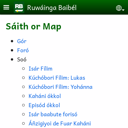
Skip to main content
Ruwáinga Baibél
Se
Sáith or Map
Gór
Foró
Soó
Isár Fílim
Kúchóbori Fílim: Lukas
Kúchóbori Fílim: Yohánna
Kaháni ókkol
Episód ókkol
Isár baabute forisó
Áñzigiyoi de Fuar Kaháni